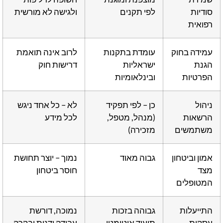
סודיות
לפי תקנים
ולגישה לא מורשית
רפואית
עמידה בחוק
עומדת בתקנות
לרוב אינה תואמת
הגנת
ישראליות
דרישות חוק
הפרטיות
ובינלאומיות
ניהול
כן – לפי תפקיד
לא – כל אחד ניגש
הרשאות
(מנהל, מטפל,
לכל מידע
משתמשים
מזכירה)
אמון וביטחון
גבוה מאוד
נמוך – יוצר תחושת
מצד
חוסר ביטחון
המטופלים
התייעלות
גבוהה בזכות
נמוכה, דורשת
עסקית
תיעוד אוטומטי
עבודה ידנית ובקרה