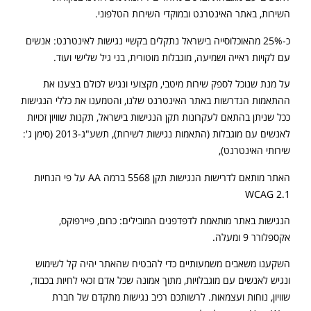
השירות, באתר האינטרנט ובמוקדי השירות הטלפוני.
כ-25% מהאוכלוסייה בישראל נתקלים בקשיי נגישות לאינטרנט: אנשים
עם לקויות ראייה ושמיעה, מוגבלות מוטורית, בני גיל שלישי ועוד.
על מנת שנוכל לספק שירות מיטבי, מקצועי ונגיש לכולם בצענו את
ההתאמות הנדרשות באתר האינטרנט שלנו, והטמענו את כללי הנגישות
ככל שניתן בהתאם לעקרונות תקן הנגישות בישראל, תקנות שוויון זכויות
לאנשים עם מוגבלות (התאמות נגישות לשירות), תשע"ג-2013 (סימן ג':
שירותי האינטרנט),
האתר מותאם לדרישות הנגישות תקן 5568 ברמה AA על פי הנחיות
WCAG 2.1
הנגישות באתר מותאמת לדפדפנים המובילים: כרום, פיירפוקס,
אקספלורר 9 ומעלה.
השקענו משאבים משמעותיים כדי להבטיח שהאתר יהיה קל לשימוש
ונגיש לאנשים עם מוגבלויות, מתוך אמונה שכל אדם זכאי לחיות בכבוד,
שוויון, נוחות ועצמאות. לרשותכם רכיב נגישות מתקדם של חברת