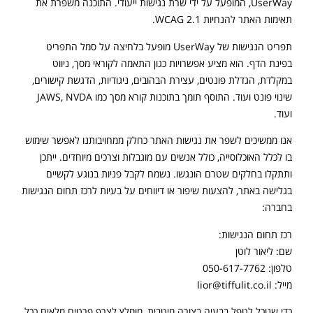
UserWay, המופעל על ידי שרת נגישות ייעודי. התוכנה משפרת את
תאימות האתר להנחיות WCAG 2.1.
תפריט הנגישות של UserWay מופעל בלחיצה על סמל התפריט
בפינת הדף. הוא מציע אפשרויות כגון התאמה לקוראי מסך, ניווט
במקלדת, הגדלת פונטים, עצירת הבהובים, ניגודיות, הדגשת קישורים,
שינוי פונט ועוד. התוסף תומך בתוכנות קורא מסך כמו JAWS, NVDA
ועוד.
אנו ממשיכים לשפר את נגישות האתר כחלק ממחויבותנו לאפשר שימוש
בו לכלל האוכלוסייה, כולל אנשים עם מוגבלות וצרכים מיוחדים. ייתכן
ותתקלו בחלקים שטרם הונגשו. נשמח לקבל פניות בנוגע לקשיים
בגלישה באתר, להצעות שיפור או דיווחים על בעיות לרכז תחום הנגישות
בחברה:
רכז תחום הנגישות:
שם: ליאור לוטן
טלפון: 050-617-7762
מייל: lior@tiffulit.co.il
כדי שנוכל לטפל בבעיה בצורה מיטבית, מומלץ לצרף פרטים מלאים ככל