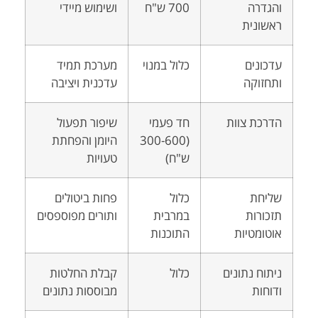
והגדרה
700 ש"ח
ושימוש מיידי
ראשונית
עדכונים
כלול במנוי
מערכת תמיד
ותחזוקה
עדכנית ויציבה
הדרכת צוות
חד פעמי
שיפור תפעול
(300-600
היומן והפחתת
ש"ח)
טעויות
שליחת
כלול
פחות ביטולים
תזכורות
במרבית
ותורים מפוספסים
אוטומטיות
התוכנות
ניתוח נתונים
כלול
קבלת החלטות
ודוחות
מבוססות נתונים