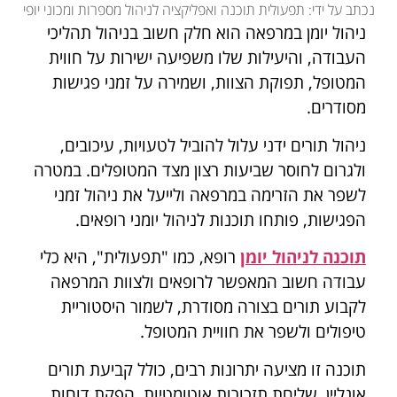
נכתב על ידי: תפעולית תוכנה ואפליקציה לניהול מספרות ומכוני יופי
ניהול יומן במרפאה הוא חלק חשוב בניהול תהליכי
העבודה, והיעילות שלו משפיעה ישירות על חווית
המטופל, תפוקת הצוות, ושמירה על זמני פגישות
מסודרים.
ניהול תורים ידני עלול להוביל לטעויות, עיכובים,
ולגרום לחוסר שביעות רצון מצד המטופלים. במטרה
לשפר את הזרימה במרפאה ולייעל את ניהול זמני
הפגישות, פותחו תוכנות לניהול יומני רופאים.
תוכנה לניהול יומן
רופא, כמו "תפעולית", היא כלי
עבודה חשוב המאפשר לרופאים ולצוות המרפאה
לקבוע תורים בצורה מסודרת, לשמור היסטוריית
טיפולים ולשפר את חוויית המטופל.
תוכנה זו מציעה יתרונות רבים, כולל קביעת תורים
אונליין, שליחת תזכורות אוטומטיות, הפקת דוחות,