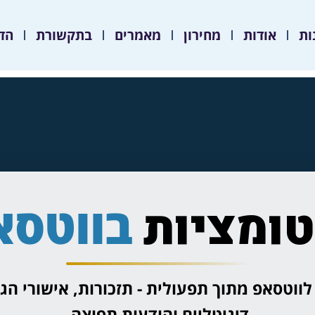
ות
אודות
מחירון
מאמרים
בתקשורת
הד
בווטסא
טומציות
טסאפ מתוך תפעולית - תזכורות, אישורי הג
דיגיטליים והודעות תפוצה.