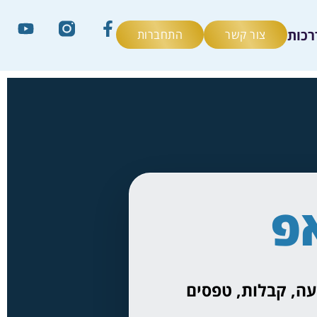
רכות
צור קשר
התחברות
פ
עה, קבלות, טפסים