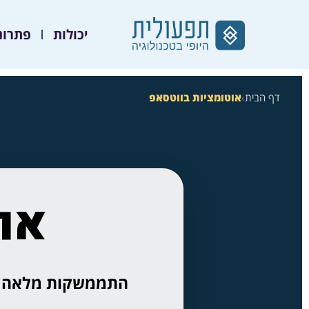
יכולות
פתרונ
דף הבית
›
אוטומציות בווטסאפ
או
התממשקות מלאה לוו