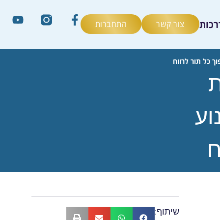
רכות
צור קשר
התחברות
וך כל תור לרווח
ת
וע
ח
שיתוף: