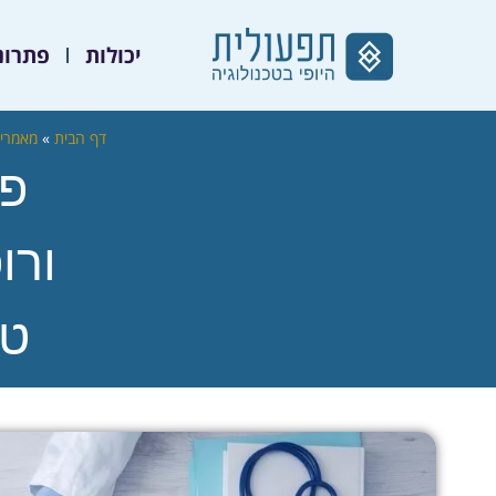
יכולות
פתרונ
דף הבית
»
מאמרי
פת
ורו
טע